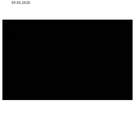
09.03.2026
© 2015-2025, Рада адвокатів Чернігівської області. Всі права
захищені.