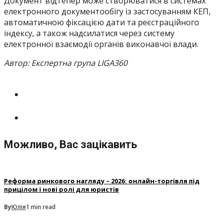
Документ відтепер може створюватися в системах
електронного документообігу із застосуванням КЕП,
автоматичною фіксацією дати та реєстраційного
індексу, а також надсилатися через систему
електронної взаємодії органів виконавчої влади.
Автор: Експертна група LIGA360
Можливо, Вас зацікавить
Реформа ринкового нагляду – 2026: онлайн-торгівля під
прицілом і нові ролі для юристів
By
Юлія
1 min read