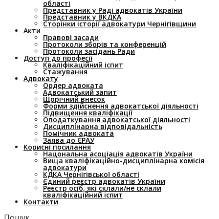
області
Представник у Раді адвокатів України
Представник у ВКДКА
Сторінки історії адвокатури Чернігівщини
Акти
Правові засади
Протоколи зборів та конференцій
Протоколи засідань Ради
Доступ до професії
Кваліфікаційний іспит
Стажування
Адвокату
Ордер адвоката
Адвокатський запит
Щорічний внесок
Форми здійснення адвокатської діяльності
Підвищення кваліфікації
Оподаткування адвокатської діяльності
Дисциплінарна відповідальність
Помічник адвоката
Заява до ЄРАУ
Корисні посилання
Нацональна асоціація адвокатів України
Вища кваліфікаційно-дисциплінарна комісія
адвокатури
КДКА Чернігівської області
Єдиний реєстр адвокатів України
Реєстр осіб, які склали/не склали
кваліфікаційний іспит
Контакти
Пошук