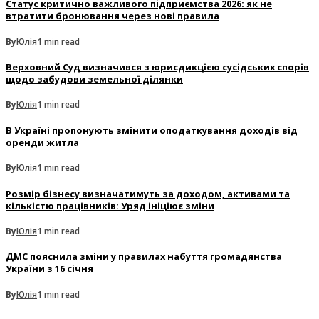
Статус критично важливого підприємства 2026: як не
втратити бронювання через нові правила
By
Юлія
1 min read
Верховний Суд визначився з юрисдикцією сусідських спорів
щодо забудови земельної ділянки
By
Юлія
1 min read
В Україні пропонують змінити оподаткування доходів від
оренди житла
By
Юлія
1 min read
Розмір бізнесу визначатимуть за доходом, активами та
кількістю працівників: Уряд ініціює зміни
By
Юлія
1 min read
ДМС пояснила зміни у правилах набуття громадянства
України з 16 січня
By
Юлія
1 min read