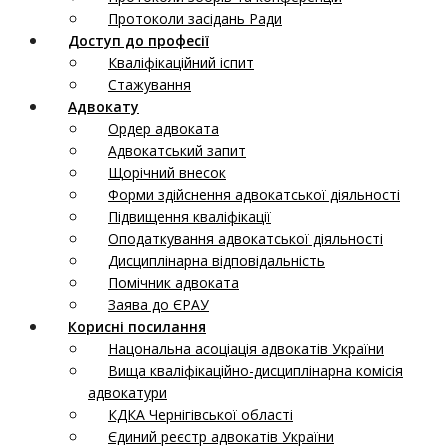
Протоколи засідань Ради
Доступ до професії
Кваліфікаційний іспит
Стажування
Адвокату
Ордер адвоката
Адвокатський запит
Щорічний внесок
Форми здійснення адвокатської діяльності
Підвищення кваліфікації
Оподаткування адвокатської діяльності
Дисциплінарна відповідальність
Помічник адвоката
Заява до ЄРАУ
Корисні посилання
Нацональна асоціація адвокатів України
Вища кваліфікаційно-дисциплінарна комісія
адвокатури
КДКА Чернігівської області
Єдиний реєстр адвокатів України