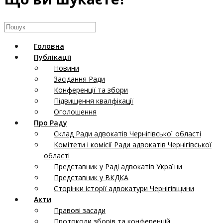
Головна
Публікації
Новини
Засідання Ради
Конференції та збори
Підвищення квалфікації
Оголошення
Про Раду
Склад Ради адвокатів Чернігівської області
Комітети і комісії Ради адвокатів Чернігівської
області
Представник у Раді адвокатів України
Представник у ВКДКА
Сторінки історії адвокатури Чернігівщини
Акти
Правові засади
Протоколи зборів та конференцій