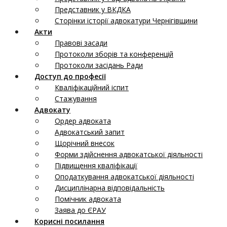
Представник у ВКДКА
Сторінки історії адвокатури Чернігівщини
Акти
Правові засади
Протоколи зборів та конференцій
Протоколи засідань Ради
Доступ до професії
Кваліфікаційний іспит
Стажування
Адвокату
Ордер адвоката
Адвокатський запит
Щорічний внесок
Форми здійснення адвокатської діяльності
Підвищення кваліфікації
Оподаткування адвокатської діяльності
Дисциплінарна відповідальність
Помічник адвоката
Заява до ЄРАУ
Корисні посилання