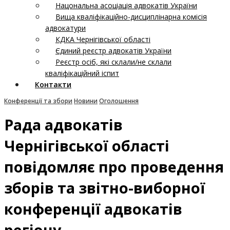
Нацональна асоціація адвокатів України
Вища кваліфікаційно-дисциплінарна комісія
адвокатури
КДКА Чернігівської області
Єдиний реєстр адвокатів України
Реєстр осіб, які склали/не склали
кваліфікаційний іспит
Контакти
Конференції та збори
Новини
Оголошення
Рада адвокатів
Чернігівської області
повідомляє про проведення
зборів та звітно-виборної
конференції адвокатів
регіону