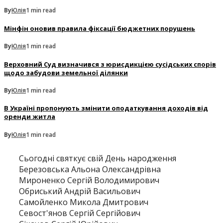
By
Юлія
1 min read
Мінфін оновив правила фіксації бюджетних порушень
By
Юлія
1 min read
Верховний Суд визначився з юрисдикцією сусідських спорів
щодо забудови земельної ділянки
By
Юлія
1 min read
В Україні пропонують змінити оподаткування доходів від
оренди житла
By
Юлія
1 min read
Сьогодні святкує свій День народження
Березовська Альона Олександрівна
Мироненко Сергій Володимирович
Обриський Андрій Васильович
Самойленко Микола Дмитрович
Севост'янов Сергій Сергійович