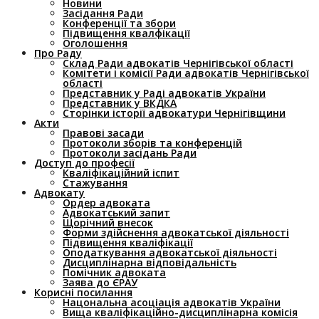
Новини
Засідання Ради
Конференції та збори
Підвищення квалфікації
Оголошення
Про Раду
Склад Ради адвокатів Чернігівської області
Комітети і комісії Ради адвокатів Чернігівської
області
Представник у Раді адвокатів України
Представник у ВКДКА
Сторінки історії адвокатури Чернігівщини
Акти
Правові засади
Протоколи зборів та конференцій
Протоколи засідань Ради
Доступ до професії
Кваліфікаційний іспит
Стажування
Адвокату
Ордер адвоката
Адвокатський запит
Щорічний внесок
Форми здійснення адвокатської діяльності
Підвищення кваліфікації
Оподаткування адвокатської діяльності
Дисциплінарна відповідальність
Помічник адвоката
Заява до ЄРАУ
Корисні посилання
Нацональна асоціація адвокатів України
Вища кваліфікаційно-дисциплінарна комісія