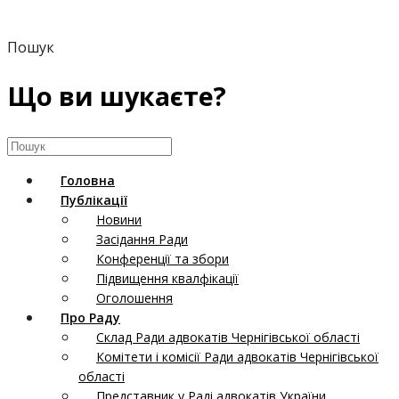
Пошук
Що ви шукаєте?
Головна
Публікації
Новини
Засідання Ради
Конференції та збори
Підвищення квалфікації
Оголошення
Про Раду
Склад Ради адвокатів Чернігівської області
Комітети і комісії Ради адвокатів Чернігівської
області
Представник у Раді адвокатів України