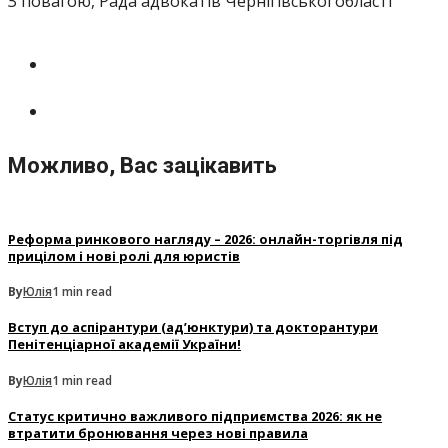
З повагою, Рада адвокатів Чернігівської області
Можливо, Вас зацікавить
Реформа ринкового нагляду – 2026: онлайн-торгівля під
прицілом і нові ролі для юристів
By
Юлія
1 min read
Вступ до аспірантури (ад’юнктури) та докторантури
Пенітенціарної академії України!
By
Юлія
1 min read
Статус критично важливого підприємства 2026: як не
втратити бронювання через нові правила