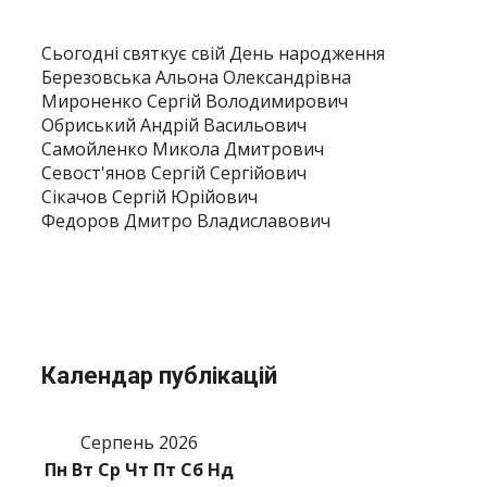
Сьогодні святкує свій День народження
Березовська Альона Олександрівна
Мироненко Сергій Володимирович
Обриський Андрій Васильович
Самойленко Микола Дмитрович
Севост'янов Сергій Сергійович
Сікачов Сергій Юрійович
Федоров Дмитро Владиславович
Календар публікацій
Серпень 2026
Пн
Вт
Ср
Чт
Пт
Сб
Нд