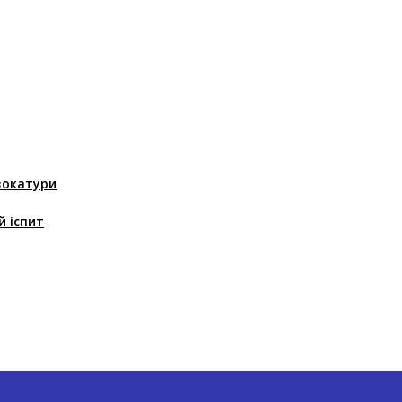
вокатури
й іспит