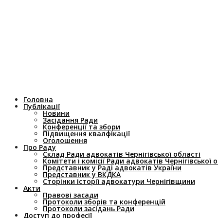
Головна
Публікації
Новини
Засідання Ради
Конференції та збори
Підвищення квалфікації
Оголошення
Про Раду
Склад Ради адвокатів Чернігівської області
Комітети і комісії Ради адвокатів Чернігівської 
Представник у Раді адвокатів України
Представник у ВКДКА
Сторінки історії адвокатури Чернігівщини
Акти
Правові засади
Протоколи зборів та конференцій
Протоколи засідань Ради
Доступ до професії