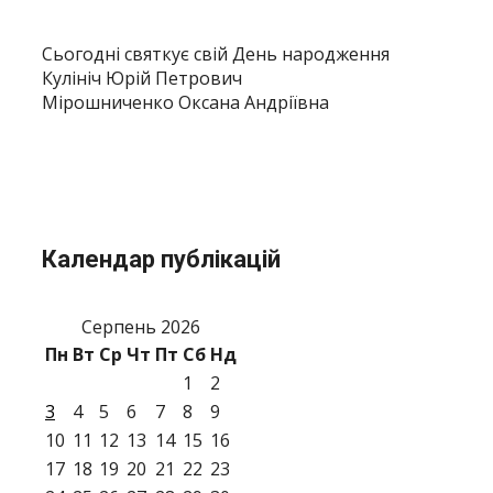
Сьогодні святкує свій День народження
Кулініч Юрій Петрович
Мірошниченко Оксана Андріївна
Календар публікацій
Серпень 2026
Пн
Вт
Ср
Чт
Пт
Сб
Нд
1
2
3
4
5
6
7
8
9
10
11
12
13
14
15
16
17
18
19
20
21
22
23