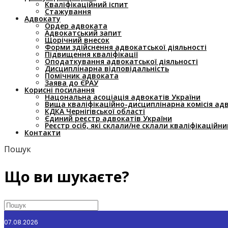
Кваліфікаційний іспит
Стажування
Адвокату
Ордер адвоката
Адвокатський запит
Щорічний внесок
Форми здійснення адвокатської діяльності
Підвищення кваліфікації
Оподаткування адвокатської діяльності
Дисциплінарна відповідальність
Помічник адвоката
Заява до ЄРАУ
Корисні посилання
Нацональна асоціація адвокатів України
Вища кваліфікаційно-дисциплінарна комісія ад
КДКА Чернігівської області
Єдиний реєстр адвокатів України
Реєстр осіб, які склали/не склали кваліфікаційни
Контакти
Пошук
Що ви шукаєте?
07.08.2026