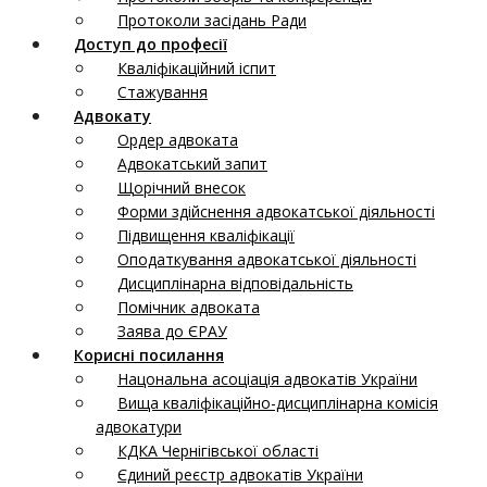
Протоколи засідань Ради
Доступ до професії
Кваліфікаційний іспит
Стажування
Адвокату
Ордер адвоката
Адвокатський запит
Щорічний внесок
Форми здійснення адвокатської діяльності
Підвищення кваліфікації
Оподаткування адвокатської діяльності
Дисциплінарна відповідальність
Помічник адвоката
Заява до ЄРАУ
Корисні посилання
Нацональна асоціація адвокатів України
Вища кваліфікаційно-дисциплінарна комісія
адвокатури
КДКА Чернігівської області
Єдиний реєстр адвокатів України