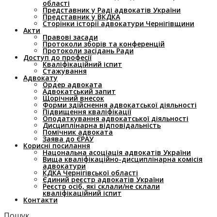
області
Представник у Раді адвокатів України
Представник у ВКДКА
Сторінки історії адвокатури Чернігівщини
Акти
Правові засади
Протоколи зборів та конференцій
Протоколи засідань Ради
Доступ до професії
Кваліфікаційний іспит
Стажування
Адвокату
Ордер адвоката
Адвокатський запит
Щорічний внесок
Форми здійснення адвокатської діяльності
Підвищення кваліфікації
Оподаткування адвокатської діяльності
Дисциплінарна відповідальність
Помічник адвоката
Заява до ЄРАУ
Корисні посилання
Нацональна асоціація адвокатів України
Вища кваліфікаційно-дисциплінарна комісія
адвокатури
КДКА Чернігівської області
Єдиний реєстр адвокатів України
Реєстр осіб, які склали/не склали
кваліфікаційний іспит
Контакти
Пошук