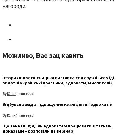
нагороди.
Можливо, Вас зацікавить
Історико-просвітницька виставка «На службі Феміді:
видатні українські правники, адвокати, мислителі»
By
Юлія
1 min read
Відбувся захід з підвищення кваліфікації адвокатів
By
Юлія
1 min read
Що таке НС(Р)Д і як адвокатам працювати з такими
доказами – розповіли на вебінарі