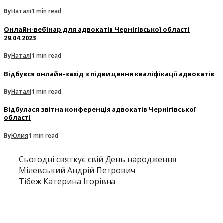
By
Наталі
1 min read
Онлайн-вебінар для адвокатів Чернігівської області
29.04.2023
By
Наталі
1 min read
Відбувся онлайн-захід з підвищення кваліфікації адвокатів
By
Наталі
1 min read
Відбулася звітна конференція адвокатів Чернігівської
області
By
Юлия
1 min read
Сьогодні святкує свій День народження
Мілевський Андрій Петрович
Тібеж Катерина Ігорівна