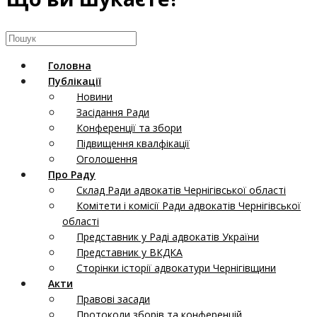
Головна
Публікації
Новини
Засідання Ради
Конференції та збори
Підвищення квалфікації
Оголошення
Про Раду
Склад Ради адвокатів Чернігівської області
Комітети і комісії Ради адвокатів Чернігівської
області
Представник у Раді адвокатів України
Представник у ВКДКА
Сторінки історії адвокатури Чернігівщини
Акти
Правові засади
Протоколи зборів та конференцій