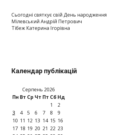
Сьогодні святкує свій День народження
Мілевський Андрій Петрович
Тібеж Катерина Ігорівна
Календар публікацій
Серпень 2026
Пн
Вт
Ср
Чт
Пт
Сб
Нд
1
2
3
4
5
6
7
8
9
10
11
12
13
14
15
16
17
18
19
20
21
22
23