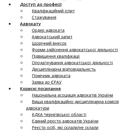
Доступ до професії
Кваліфікаційний іспит
Стажування
Адвокату
Ордер адвоката
Адвокатський запит
Щорічний внесок
Форми здійснення адвокатської діяльності
Підвищення кваліфікації
Оподаткування адвокатської діяльності
Дисциплінарна відповідальність
Помічник адвоката
Заява до ЄРАУ
Корисні посилання
Нацональна асоціація адвокатів України
Вища кваліфікаційно-дисциплінарна комісія
адвокатури
КДКА Чернігівської області
Єдиний реєстр адвокатів України
Реєстр осіб, які склали/не склали