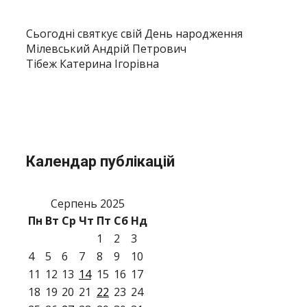
Сьогодні святкує свій День народження
Мілевський Андрій Петрович
Тібеж Катерина Ігорівна
Календар публікацій
Серпень 2025
Пн
Вт
Ср
Чт
Пт
Сб
Нд
1
2
3
4
5
6
7
8
9
10
11
12
13
14
15
16
17
18
19
20
21
22
23
24