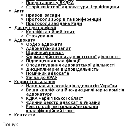
Представник у ВКДКА
Сторінки історії адвокатури Чернігівщини
Акти
Правові засади
Протоколи зборів та конференцій
Протоколи засідань Ради
Доступ до професії
Кваліфікаційний іспит
Стажування
Адвокату
Ордер адвоката
Адвокатський запит
Щорічний внесок
Форми здійснення адвокатської діяльності
Підвищення кваліфікації
Оподаткування адвокатської діяльності
Дисциплінарна відповідальність
Помічник адвоката
Заява до ЄРАУ
Корисні посилання
Нацональна асоціація адвокатів України
Вища кваліфікаційно-дисциплінарна комісія
адвокатури
КДКА Чернігівської області
Єдиний реєстр адвокатів України
Реєстр осіб, які склали/не склали
кваліфікаційний іспит
Контакти
Пошук