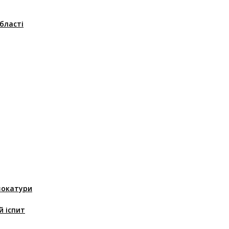
області
вокатури
й іспит