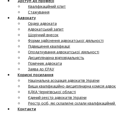
Доступ до професії
Кваліфікаційний іспит
Стажування
Адвокату
Ордер адвоката
Адвокатський запит
Щорічний внесок
Форми здійснення адвокатської діяльності
Підвищення кваліфікації
Оподаткування адвокатської діяльності
Дисциплінарна відповідальність
Помічник адвоката
Заява до ЄРАУ
Корисні посилання
Нацональна асоціація адвокатів України
Вища кваліфікаційно-дисциплінарна комісія адво
КДКА Чернігівської області
Єдиний реєстр адвокатів України
Реєстр осіб, які склали/не склали кваліфікаційний 
Контакти