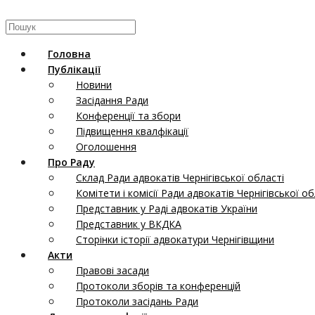
Головна
Публікації
Новини
Засідання Ради
Конференції та збори
Підвищення квалфікації
Оголошення
Про Раду
Склад Ради адвокатів Чернігівської області
Комітети і комісії Ради адвокатів Чернігівської об
Представник у Раді адвокатів України
Представник у ВКДКА
Сторінки історії адвокатури Чернігівщини
Акти
Правові засади
Протоколи зборів та конференцій
Протоколи засідань Ради