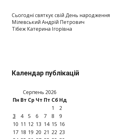
Сьогодні святкує свій День народження
Мілевський Андрій Петрович
Тібеж Катерина Ігорівна
Календар публікацій
Серпень 2026
Пн
Вт
Ср
Чт
Пт
Сб
Нд
1
2
3
4
5
6
7
8
9
10
11
12
13
14
15
16
17
18
19
20
21
22
23