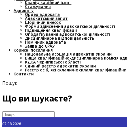
Кваліфікаційний іспит
Стажування
Адвокату
Ордер адвоката
Адвокатський запит
Щорічний внесок
Форми здійснення адвокатської діяльності
Підвищення кваліфікації
Оподаткування адвокатської діяльності
Дисциплінарна відповідальність
Помічник адвоката
Заява до ЄРАУ
Корисні посилання
Нацональна асоціація адвокатів України
Вища кваліфікаційно-дисциплінарна комісія ад
КДКА Чернігівської області
Єдиний реєстр адвокатів України
Реєстр осіб, які склали/не склали кваліфікаційни
Контакти
Пошук
Що ви шукаєте?
07.08.2026