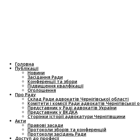
Головна
Публікації
Новини
Засідання Ради
Конференції та збори
Підвищення квалфікації
Оголошення
Про Раду
Склад Ради адвокатів Чернігівської області
Комітети і комісії Ради адвокатів Чернігівської 
Представник у Раді адвокатів України
Представник у ВКДКА
Сторінки історії адвокатури Чернігівщини
Акти
Правові засади
Протоколи зборів та конференцій
Протоколи засідань Ради
Доступ до професії