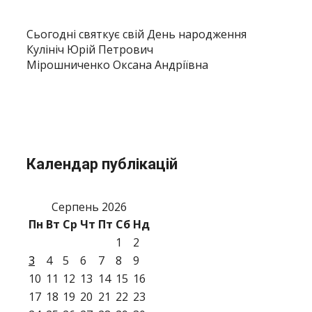
Сьогодні святкує свій День народження
Кулініч Юрій Петрович
Мірошниченко Оксана Андріївна
Календар публікацій
Серпень 2026
Пн
Вт
Ср
Чт
Пт
Сб
Нд
1
2
3
4
5
6
7
8
9
10
11
12
13
14
15
16
17
18
19
20
21
22
23