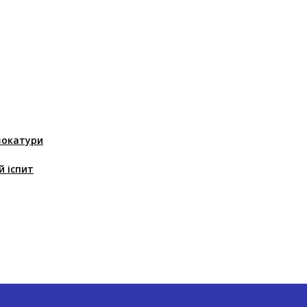
вокатури
й іспит